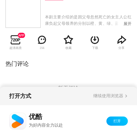
本剧主要介绍的是因父母忽然死亡的女主人公红
康负起父母领养的分别以橙、黄、绿、蓝的彩虹
展开
颜色命名的弟弟妹妹，和被生母抛弃不再相信任
何人的冷酷律师元江河之间的爱情故事。
超清画质
收藏
下载
分享
256
热门评论
暂无评论
打开方式
继续使用浏览器
Copyright©
2026
优酷 youku.com
版权所有
优酷
京ICP备06050721号-1
打开
为好内容全力以赴