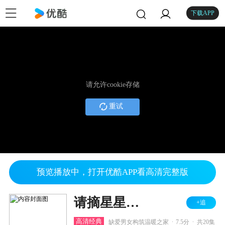
下载APP
请允许cookie存储
重试
预览播放中，打开优酷APP看高清完整版
请摘星星给我
+追
.
.
高清经典
缺爱男女构筑温暖之家
7.5分
共20集