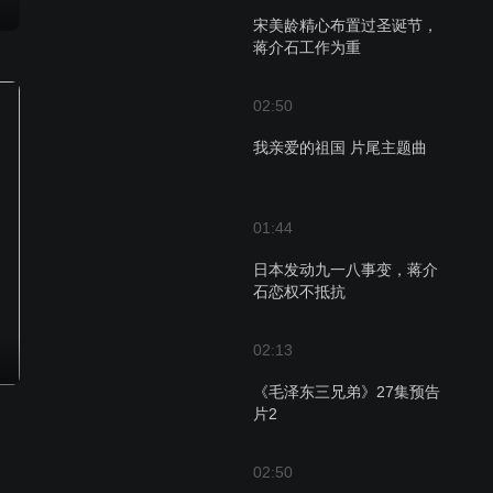
宋美龄精心布置过圣诞节，
蒋介石工作为重
02:50
我亲爱的祖国 片尾主题曲
01:44
日本发动九一八事变，蒋介
石恋权不抵抗
02:13
《毛泽东三兄弟》27集预告
片2
02:50