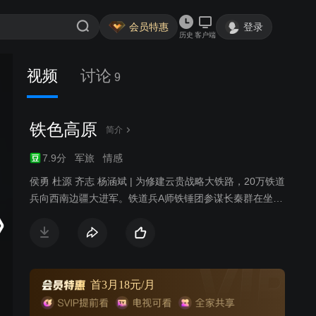
会员特惠
登录
历史
客户端
视频
讨论
9
铁色高原
简介
7.9分
军旅
情感
侯勇 杜源 齐志 杨涵斌 | 为修建云贵战略大铁路，20万铁道
兵向西南边疆大进军。铁道兵A师铁锤团参谋长秦群在坐了
5天禁闭后，临危受命赶赴先遣营任营长。先遣营所去的金
龙江地区临近金三角，民情社情复杂。师长告诫随时准备
在两条战线上同时作战……
首3月18元/月