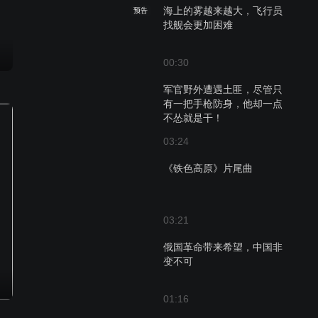
海上的雾越来越大，飞行员
预告
找舰会更加困难
00:30
军官野外遭遇土匪，尽管只
有一把手枪防身，他却一点
不怂就是干！
03:24
《铁色高原》片尾曲
03:21
俄国革命带来希望，中国非
变不可
01:16