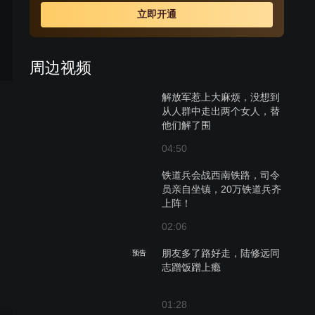
立即开通
周边视频
解放军惹上大麻烦，没想到
从人群中走出两个女人，替
他们解了围
04:50
铁道兵会战西南铁路，司令
员亲自坐镇，20万铁道兵齐
上阵！
02:06
朋友多了路好走，陆修远同
预告
志蹭饭蹭上瘾
01:28