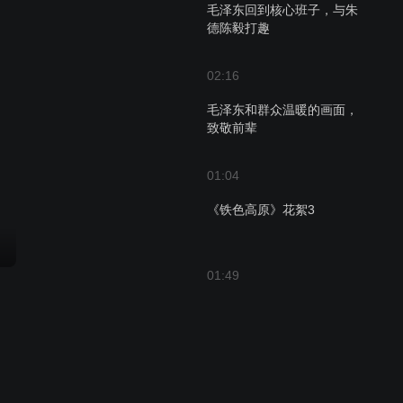
毛泽东回到核心班子，与朱
德陈毅打趣
02:16
毛泽东和群众温暖的画面，
致敬前辈
01:04
《铁色高原》花絮3
01:49
《铁色高原》花絮2
03:01