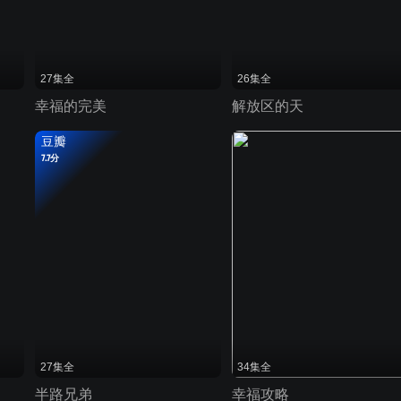
27集全
26集全
幸福的完美
解放区的天
豆瓣
7.7分
27集全
34集全
半路兄弟
幸福攻略