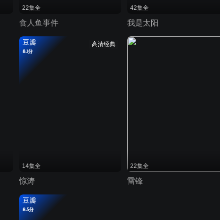
22集全
42集全
食人鱼事件
我是太阳
豆瓣
高清经典
8.1分
14集全
22集全
惊涛
雷锋
豆瓣
8.5分