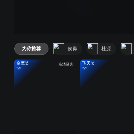
为你推荐
侯勇
杜源
金鹰奖
飞天奖
高清经典