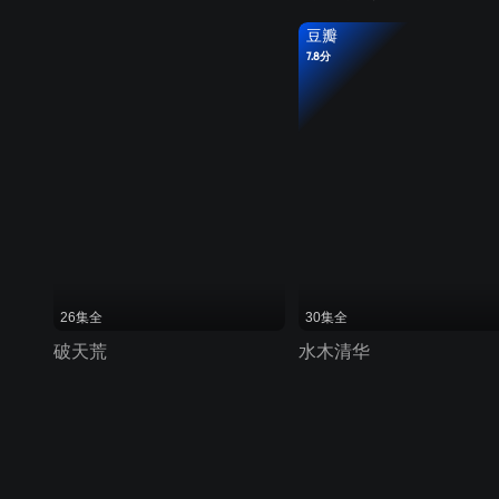
豆瓣
7.8分
26集全
30集全
破天荒
水木清华