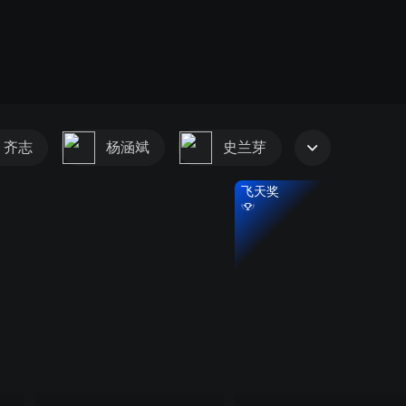
齐志
杨涵斌
史兰芽
飞天奖