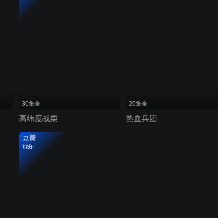
30集全
20集全
高纬度战栗
热血兵团
豆瓣
7.2分