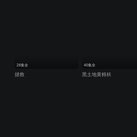
28集全
40集全
拯救
黑土地黄棉袄