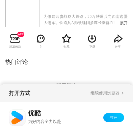
为修建云贵战略大铁路，20万铁道兵向西南边疆
大进军。铁道兵A师铁锤团参谋长秦群在坐了5天
展开
禁闭后，临危受命赶赴先遣营任营长。先遣营所
去的金龙江地区临近金三角，民情社情复杂。师
长告诫随时准备在两条战线上同时作战……
超清画质
收藏
下载
分享
3
热门评论
暂无评论
打开方式
继续使用浏览器
Copyright©
2026
优酷 youku.com
版权所有
优酷
京ICP备06050721号-1
打开
为好内容全力以赴