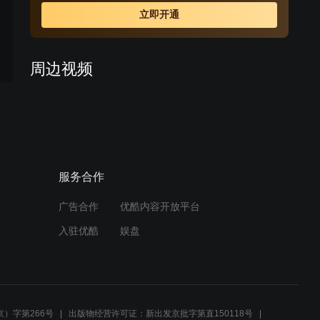
立即开通
周边视频
解放军惹上大麻烦，没想到
从人群中走出两个女人，替
他们解了围
04:50
服务合作
铁道兵会战西南铁路，司令
员亲自坐镇，20万铁道兵齐
上阵！
广告合作
优酷内容开放平台
02:06
入驻优酷
娱盘
用《孤勇者》打开，谁说站
在光里的才算英雄！
01:08
）字第266号
出版物经营许可证：新出发京批字第直150118号