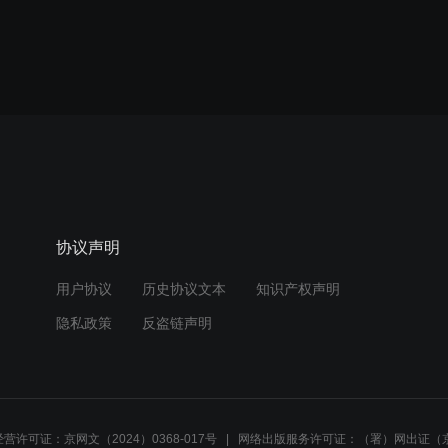
协议声明
用户协议
历史协议文本
知识产权声明
隐私政策
反盗链声明
营许可证：京网文（2024）0368-017号
网络出版服务许可证：（署）网出证（京