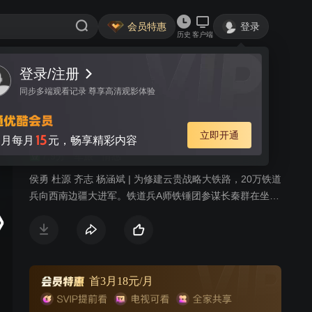
会员特惠
登录
历史
客户端
视频
讨论
5
铁色高原
简介
7.9分
军旅
情感
侯勇 杜源 齐志 杨涵斌 | 为修建云贵战略大铁路，20万铁道
兵向西南边疆大进军。铁道兵A师铁锤团参谋长秦群在坐了
5天禁闭后，临危受命赶赴先遣营任营长。先遣营所去的金
龙江地区临近金三角，民情社情复杂。师长告诫随时准备
在两条战线上同时作战……
首3月18元/月