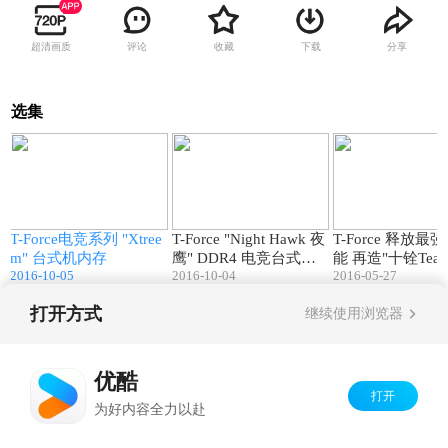
超清画质
评论
收藏
下载
分享
选集
2
00:58
01:02
a
T-Force电竞系列 "Xtree
T-Force "Night Hawk 夜
T-Force 释放
m" 台式机内存
鹰" DDR4 电竞台式机
能 再造"十铨Team
2016-10-05
2016-10-04
2016-05-27
内存
p"品牌新典范
打开方式
继续使用浏览器
Copyright©
2026
优酷 youku.com
版权所有
京ICP备06050721号-1
优酷
打开
为好内容全力以赴