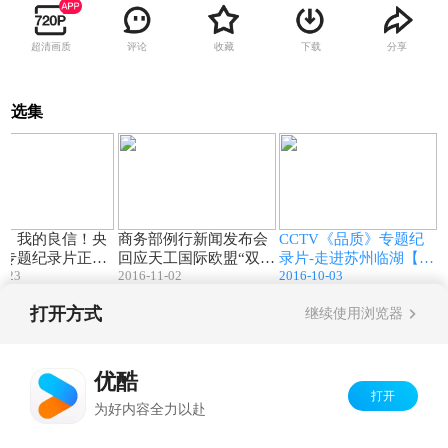
超清画质
评论
收藏
下载
分享
选集
02:42
03:24
15:00
了，我的良信！央
商务部例行新闻发布会
CCTV《品质》专题纪
型专题纪录片正式
回应天工国际欧盟“双
录片-走进苏州临湖【三
4-23
2016-11-02
2016-10-03
！
反”案胜诉
千方】
打开方式
继续使用浏览器
Copyright©
2026
优酷 youku.com
版权所有
京ICP备06050721号-1
优酷
打开
为好内容全力以赴