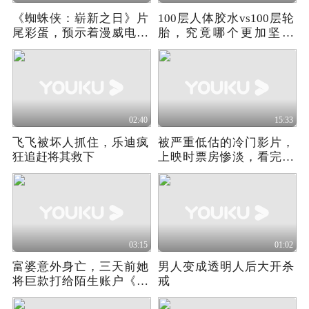
《蜘蛛侠：崭新之日》片
100层人体胶水vs100层轮
尾彩蛋，预示着漫威电影
胎，究竟哪个更加坚固
宇宙的未来走向！
呢？
02:40
15:33
飞飞被坏人抓住，乐迪疯
被严重低估的冷门影片，
狂追赶将其救下
上映时票房惨淡，看完才
知道什么叫神作
03:15
01:02
富婆意外身亡，三天前她
男人变成透明人后大开杀
将巨款打给陌生账户《科
戒
斯缇娜酒店》02