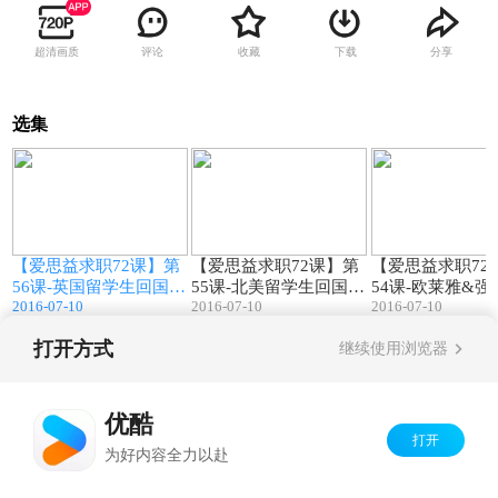
超清画质
评论
收藏
下载
分享
选集
6
47:02
84:51
第
【爱思益求职72课】第
【爱思益求职72课】第
【爱思益求职72
56课-英国留学生回国就
55课-北美留学生回国找
54课-欧莱雅&
2016-07-10
2016-07-10
2016-07-10
业
工作指南
解析
打开方式
继续使用浏览器
Copyright©
2026
优酷 youku.com
版权所有
京ICP备06050721号-1
优酷
打开
为好内容全力以赴