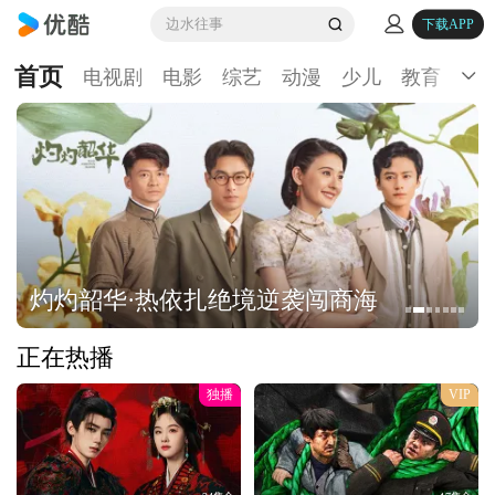
边水往事
下载APP
首页
电视剧
电影
综艺
动漫
少儿
教育
生
灼灼韶华·热依扎绝境逆袭闯商海
正在热播
独播
VIP