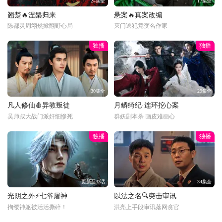
24集全
17集全
翘楚🔥涅槃归来
悬案🔥真案改编
陈都灵周翊然掀翻野心局
灭门逃犯竟变名作家
独播
独播
30集全
29集全
凡人修仙🩸异教叛徒
月鳞绮纪·连环挖心案
吴师叔大战门派奸细惨死
群妖剧本杀 画皮难画心
独播
独播
更新至33话
34集全
光阴之外⚡七爷屠神
以法之名🔍突击审讯
拘缨神躯被活活撕碎！
洪亮上手段审讯落网贪官