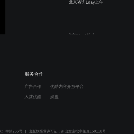
北京咨询1day上午
咨询Day1晚上
求职72课第一课
服务合作
广告合作
优酷内容开放平台
入驻优酷
娱盘
【爱思益求职72课】第69
课-广告公关行业求职宝典
）字第266号
出版物经营许可证：新出发京批字第直150118号