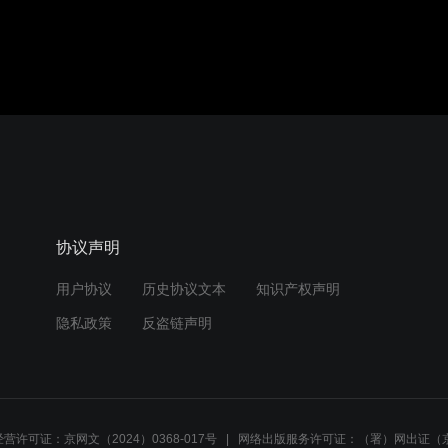
协议声明
用户协议
历史协议文本
知识产权声明
隐私政策
反盗链声明
营许可证：京网文（2024）0368-017号
网络出版服务许可证：（署）网出证（京