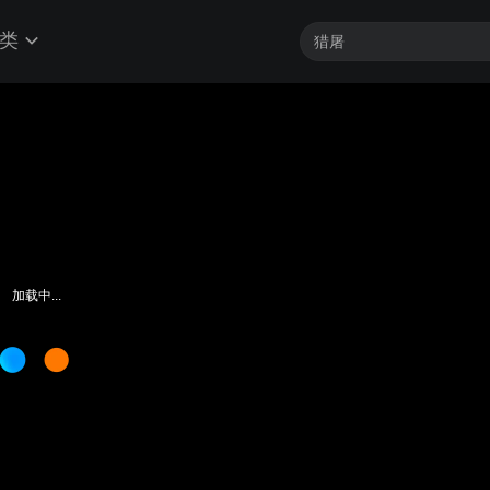
类
加载中...