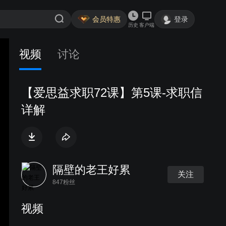
会员特惠
登录
历史
客户端
视频
讨论
【爱思益求职72课】第5课-求职信
详解
隔壁的老王好累
关注
847粉丝
视频