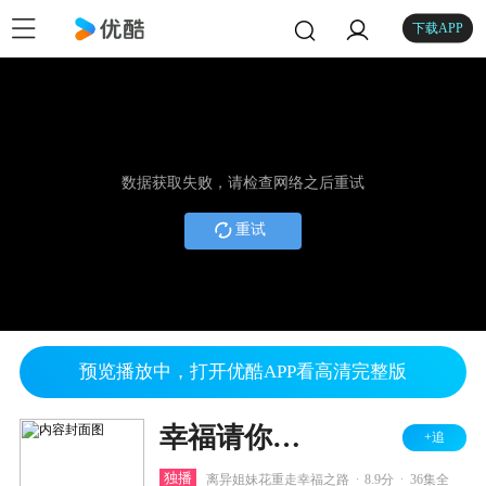
下载APP
数据获取失败，请检查网络之后重试
重试
预览播放中，打开优酷APP看高清完整版
幸福请你等等我
+追
.
.
独播
离异姐妹花重走幸福之路
8.9分
36集全