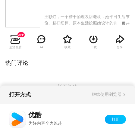
王彩虹，一个精干的理发店老板，她平日生活节
俭、精打细算。原本生活按照她设计的轨道平稳
展开
前行，不料丈夫突然失踪，王彩虹陷入无限的恐
慌和疑惑之中。牛一一，一个干练的公司白领，
她嫁给王彩虹的弟弟王朝晖后住在王彩虹的对
超清画质
收藏
下载
分享
44
门，后来同王朝晖离婚。各自离婚后，王彩虹和
牛一一继续住对门，想不打交道都难，更何况她
们还都有各自的烦恼和麻烦，不由自主的，两个
热门评论
性格迥异的女人不得不开始了相互支持和相互扶
助的生活，共同面对人生的难关。
暂无评论
打开方式
继续使用浏览器
Copyright©
2026
优酷 youku.com
版权所有
优酷
京ICP备06050721号-1
打开
为好内容全力以赴