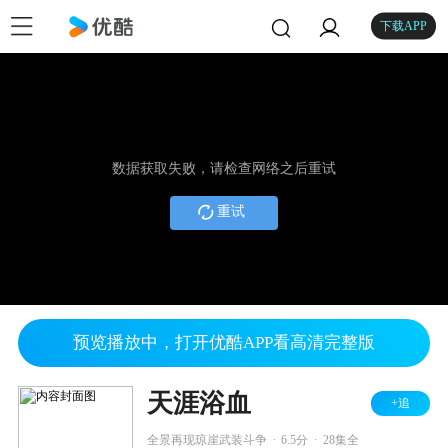
下载APP
数据获取失败，请检查网络之后重试
重试
预览播放中，打开优酷APP看高清完整版
天涯浴血
+追
.
.
全景再现琼崖武装斗争
6.5分
28集全