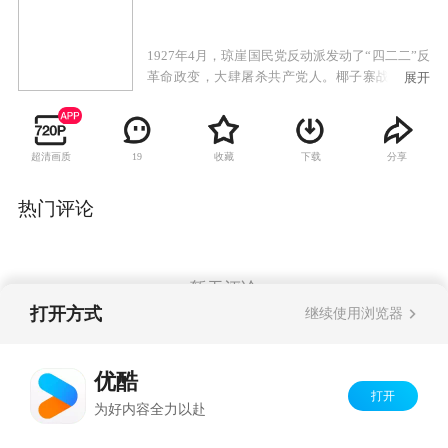
1927年4月，琼崖国民党反动派发动了“四二二”反
革命政变，大肆屠杀共产党人。椰子寨战斗中，
展开
临危受命的杨善集等人牺牲。王文明率剩余力量
转进母瑞山。不久，特委因叛徒出卖而被破坏，
主要领导人牺牲，一时琼崖革命群龙无首。冯白
超清画质
收藏
下载
分享
19
驹上山寻找王文明，并主持临时特委工作，相继
成立了独立师和女子军特务连。敌军进剿使琼崖
武装几乎损失殆尽。冯白驹率残部再上母瑞山，
热门评论
重开星火燎原，完成了“云龙改编”，并打响抗日
第一枪，随后建立了五指山等根据地，为后来解
放海南岛，做出了巨大贡献。
暂无评论
打开方式
继续使用浏览器
Copyright©
2026
优酷 youku.com
版权所有
优酷
京ICP备06050721号-1
打开
为好内容全力以赴