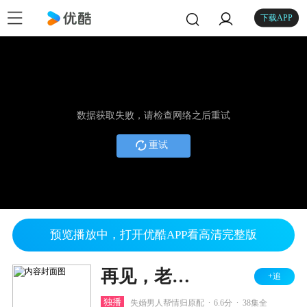
下载APP
数据获取失败，请检查网络之后重试
重试
预览播放中，打开优酷APP看高清完整版
再见，老婆大人
+追
.
.
独播
失婚男人帮情归原配
6.6分
38集全