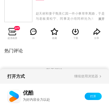
赵天材和妻子甄美仁因一件小事草率离婚，于是
与老板黄松宁、同事龙小培同样沦为大龄失婚
展开
男。黄松宇因婚外情被前妻抓个正着而离婚；龙
小培与90后富二代的婚姻纯粹不靠谱，属于闪婚
闪离一族。离婚后，因为孩子、生活、工作、事
超清画质
收藏
下载
分享
26
业，赵天材与前妻总发生剪不断理还乱的纠葛。
在恢复“自由”中，赵天材偶遇大学校花毕婷，几
番来往，毕婷对赵天材心生好感。甄美仁在遇到
热门评论
中学同学柳金后，生活也风生水起，屡屡与成功
男士见面约会，却被柳金捉弄得不轻。家庭解体
后，梦想新生活的赵、甄二人，在历经挫折后，
终于意识到原配的好，于是决定复婚。同为失婚
暂无评论
男，黄松宇最终也明白了婚姻的奥秘在于包容与
打开方式
继续使用浏览器
珍惜；龙小培事业终于有所起色，用进账第一笔
钱给初恋柳金买了求婚戒指，三个失婚男终于找
Copyright©
2026
优酷 youku.com
版权所有
到生活的方向。
优酷
京ICP备06050721号-1
打开
为好内容全力以赴