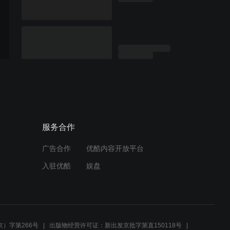
服务合作
广告合作
优酷内容开放平台
入驻优酷
娱盘
）字第266号
出版物经营许可证：新出发京批字第直150118号