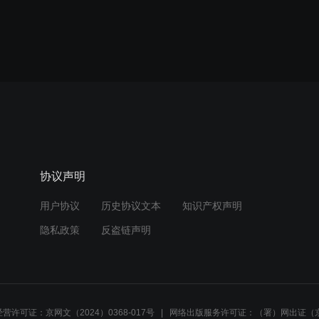
协议声明
用户协议
历史协议文本
知识产权声明
隐私政策
反盗链声明
营许可证：京网文（2024）0368-017号
网络出版服务许可证：（署）网出证（京