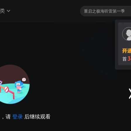
类
3
首
因，请
登录
后继续观看