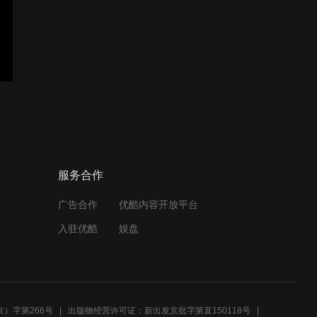
簡嫚書： 汽車廣告《人生
轉‧運‧站》之「角色對調
篇」
簡嫚書：《雖然媽媽說我不
可以嫁去日本》PV3
簡嫚書：TARA海洋探索船
服务合作
形象影片
广告合作
优酷内容开放平台
入驻优酷
娱盘
簡嫚書： 汽車廣告《人生
轉‧運‧站》
）字第266号
出版物经营许可证：新出发京批字第直150118号