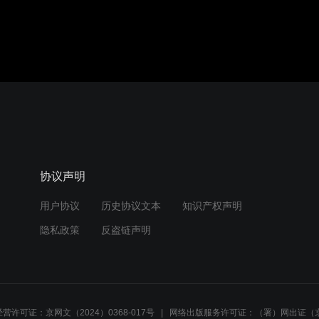
协议声明
用户协议
历史协议文本
知识产权声明
隐私政策
反盗链声明
营许可证：京网文（2024）0368-017号
网络出版服务许可证：（署）网出证（京