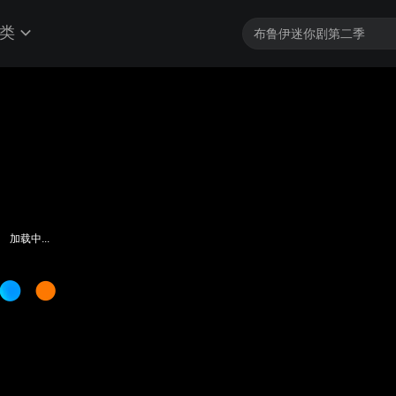
类
加载中...