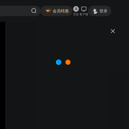
会员特惠
登录
历史
客户端
视频
讨论
簡嫚書：日本北東北宣傳 #14 三
味線對嘴篇
JianManShu
关注
27粉丝
视频