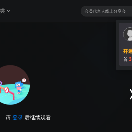
类
3
首
因，请
登录
后继续观看