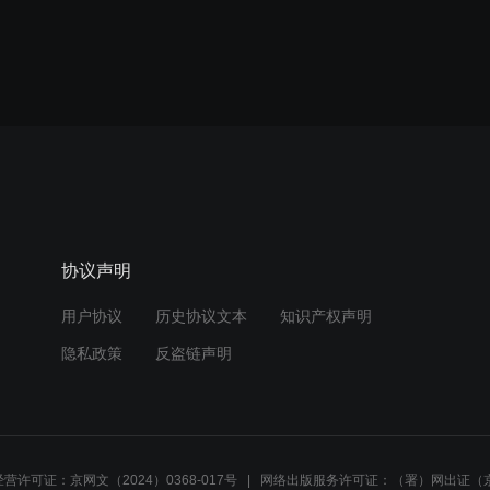
协议声明
用户协议
历史协议文本
知识产权声明
隐私政策
反盗链声明
营许可证：京网文（2024）0368-017号
网络出版服务许可证：（署）网出证（京