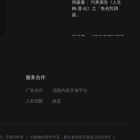
簡嫚書： 汽車廣告《人生
轉‧運‧站》之「角色對調
篇」
簡嫚書：《雖然媽媽說我不
可以嫁去日本》PV3
簡嫚書：TARA海洋探索船
服务合作
形象影片
广告合作
优酷内容开放平台
入驻优酷
娱盘
簡嫚書： 汽車廣告《人生
轉‧運‧站》
）字第266号
出版物经营许可证：新出发京批字第直150118号