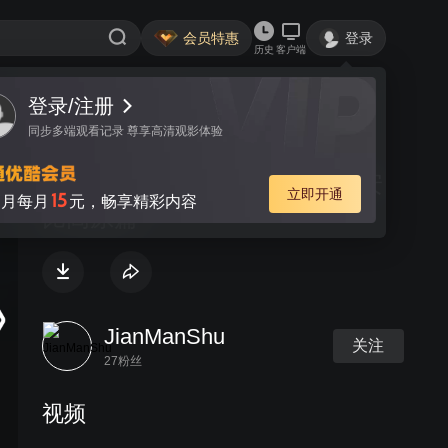
会员特惠
登录
历史
客户端
登录/注册
视频
讨论
同步多端观看记录 尊享高清观影体验
簡嫚書：日本北東北宣傳 #07 安
立即开通
15
月每月
元，畅享精彩内容
比高原篇
JianManShu
关注
27粉丝
视频