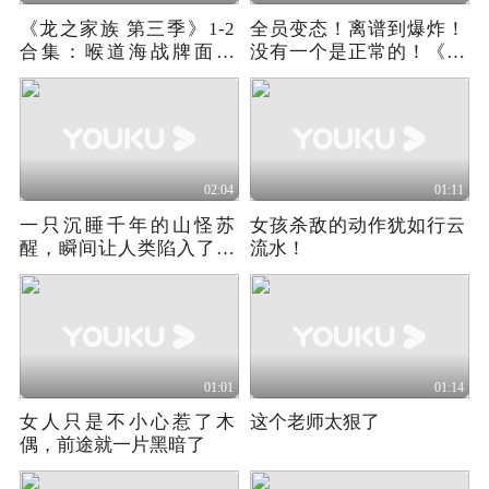
《龙之家族 第三季‎》1-2
全员变态！离谱到爆炸！
合集：喉道海战牌面拉
没有一个是正常的！《从
满，科利斯纵横四海创下
那之后就是地狱》
家族辉煌
02:04
01:11
一只沉睡千年的山怪苏
女孩杀敌的动作犹如行云
醒，瞬间让人类陷入了恐
流水！
慌之中（下）
01:01
01:14
女人只是不小心惹了木
这个老师太狠了
偶，前途就一片黑暗了