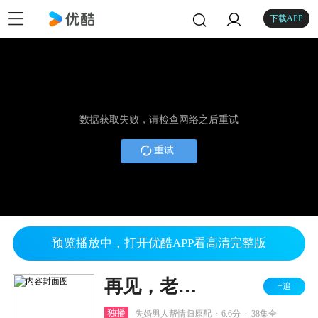
下载APP
数据获取失败，请检查网络之后重试
重试
预览播放中，打开优酷APP看高清完整版
再见，老婆大人
+追
.
.
独播
失婚男人帮情归原配
6.6分
38集全