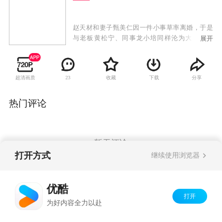
赵天材和妻子甄美仁因一件小事草率离婚，于是
与老板黄松宁、同事龙小培同样沦为大龄失婚
展开
男。黄松宇因婚外情被前妻抓个正着而离婚；龙
小培与90后富二代的婚姻纯粹不靠谱，属于闪婚
闪离一族。离婚后，因为孩子、生活、工作、事
超清画质
收藏
下载
分享
23
业，赵天材与前妻总发生剪不断理还乱的纠葛。
在恢复“自由”中，赵天材偶遇大学校花毕婷，几
番来往，毕婷对赵天材心生好感。甄美仁在遇到
热门评论
中学同学柳金后，生活也风生水起，屡屡与成功
男士见面约会，却被柳金捉弄得不轻。家庭解体
后，梦想新生活的赵、甄二人，在历经挫折后，
终于意识到原配的好，于是决定复婚。同为失婚
暂无评论
男，黄松宇最终也明白了婚姻的奥秘在于包容与
打开方式
继续使用浏览器
珍惜；龙小培事业终于有所起色，用进账第一笔
钱给初恋柳金买了求婚戒指，三个失婚男终于找
Copyright©
2026
优酷 youku.com
版权所有
到生活的方向。
优酷
京ICP备06050721号-1
打开
为好内容全力以赴