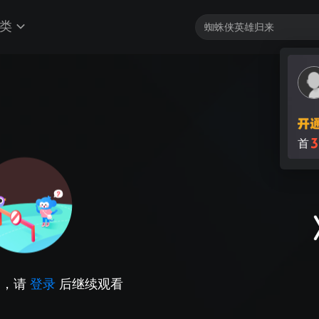
类
3
首
因，请
登录
后继续观看