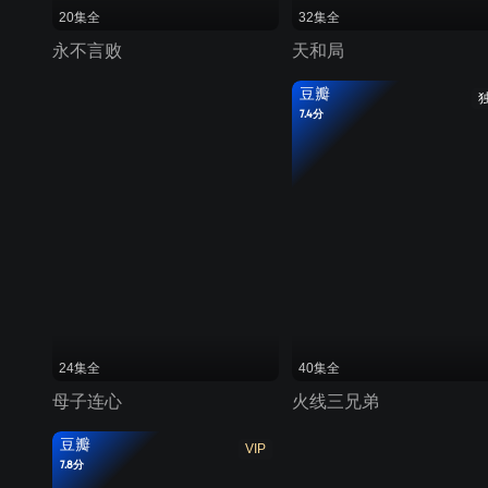
20集全
32集全
永不言败
天和局
豆瓣
7.4分
24集全
40集全
母子连心
火线三兄弟
豆瓣
VIP
7.8分