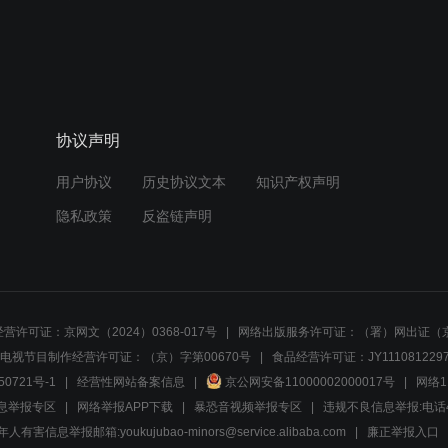
协议声明
用户协议
历史协议文本
知识产权声明
隐私政策
反盗链声明
营许可证：京网文（2024）0368-017号
网络出版服务许可证：（署）网出证（京
电视节目制作经营许可证：（京）字第00670号
食品经营许可证：JY1110812297
50721号-1
经营性网站备案信息
京公网安备11000002000017号
网络1
息举报专区
网络举报APP下载
暴恐音视频举报专区
违规不良信息举报:电话40081
人有害信息举报邮箱:youkujubao-minors@service.alibaba.com
廉正举报入口