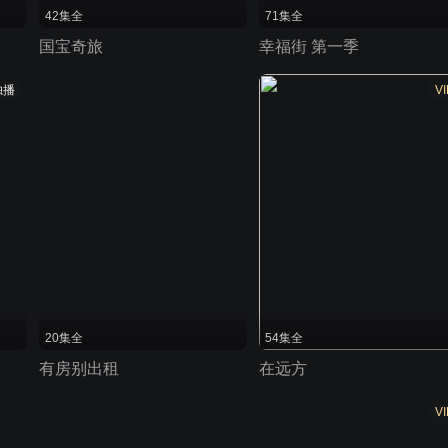
42集全
71集全
国宝奇旅
幸福街 第一季
独播
VI
20集全
54集全
有房别出租
在远方
VI