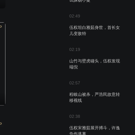
试探杨小曼
02:49
P
伍权坦白雅茹身世，首长女
儿变敌特
02:19
山竹与壁虎碰头，伍权发现
端倪
02:57
程岐山被杀，严浩民故意转
移视线
02:38
P
伍权宋雅茹展开搏斗，许逸
负伤逃离