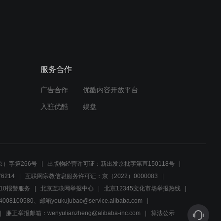
02:20
伍权押送武器，严副官暗中
观察
服务合作
01:54
广告合作
优酷内容开放平台
为掩护二嘎，赵书记欲与程
岐山同归于尽
入驻优酷
娱盘
02:55
程岐山威逼利诱，赵先生说
出武器藏匿地点
）字第266号
出版物经营许可证：新出发京批字第直150118号
6214
互联网宗教信息服务许可证：京（2022）0000083
02:42
10报警服务
北京互联网举报中心
北京12345文化市场举报热线
00580、邮箱youkujubao@service.alibaba.com
绥芬河斗争形势复杂，伍权
制定新计划
廉正举报邮箱：wenyulianzheng@alibaba-inc.com
算法公示