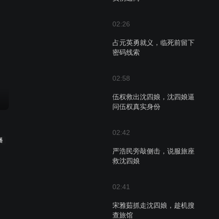
02:26
占元英勇就义，临死前留下
密码线索
02:58
伍权救出沈四娘，沈四娘逼
问伍权真实身份
02:42
播
严浩民旁敲侧击，说服旅座
救沈四娘
02:41
宋雅茹抓走沈四娘，趁机搜
查旅馆