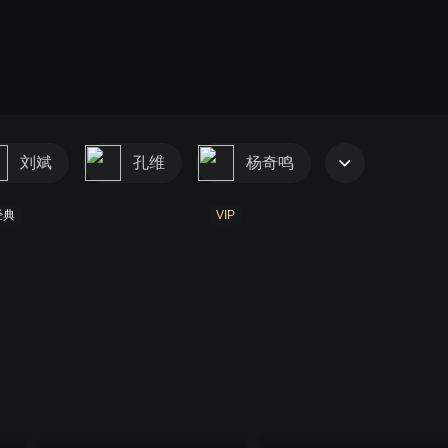
刘斌
孔维
杨奇鸣
经典
VIP