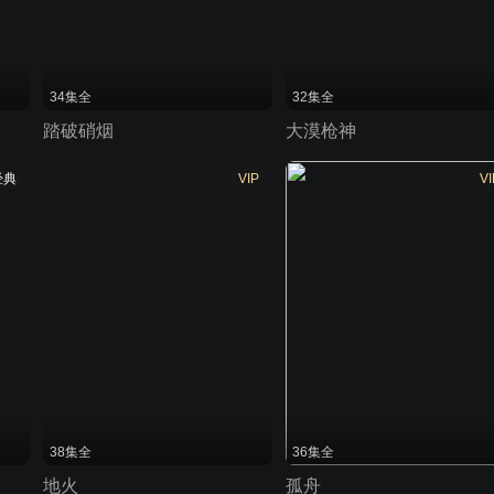
34集全
32集全
踏破硝烟
大漠枪神
经典
VIP
VI
38集全
36集全
地火
孤舟