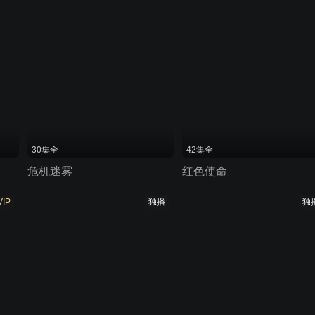
30集全
42集全
危机迷雾
红色使命
VIP
独播
独