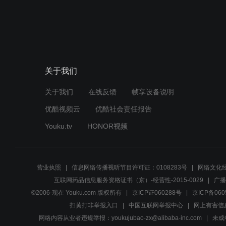
关于我们
关于我们
在线反馈
帧享设备说明
优酷视频云
优酷社会责任报告
Youku.tv
HONOR视频
营业执照
信息网络传播视听节目许可证：0108283号
网络文化经
互联网药品信息服务资格证书（京）-经营性-2015-0029
广播
©2006-现在 Youku.com 版权所有
京ICP证060288号
京ICP备060
扫黄打非举报入口
中国互联网举报中心
网上有害信
网络内容从业者违规举报：youkujubao-zx@alibaba-inc.com
未成年