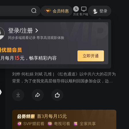
会员特惠
登录
历史
客户端
登录/注册
视频
讨论
进站必看
293
同步多端观看记录 尊享高清观影体验
红色通道
简介
立即开通
15
月每月
元，畅享精彩内容
中国/2014/刘烨变身中苏边境特工
刘烨 何杜娟 刘斌 孔维 | 《红色通道》以中共六大的召开为
背景，为了使我党高层领导得以顺利回国参加会议，边境
地下党员们在短短的十天之内，用生命和鲜血铺就了一条
红色通道，从而保证了会议的正常召开。剧中刘烨饰演了
一位共产党的超级特工，为了帮助共产党高层领导顺利回
国，他带领地下党员们与敌人展开了一场斗智斗勇的保卫
战。
首3月每月15元