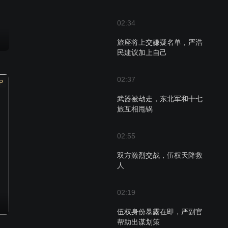
02:34
旅座将上交嫌疑名单，严浩
民建议加上自己
02:37
P
武器被劫走，东北军和十七
旅互相甩锅
02:55
双方激烈交战，伍权天降救
人
02:19
伍权身份暴露在即，严副官
帮助出谋划策