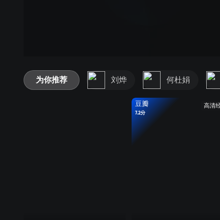
为你推荐
刘烨
何杜娟
豆瓣
高清
7.2分