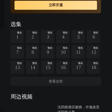
立即开通
选集
预告
预告
预告
预告
预告
预告
1
2
3
4
5
6
预告
预告
预告
预告
预告
预告
7
8
9
10
11
12
预告
预告
预告
预告
预告
预告
13
14
15
16
17
18
查看全部
周边视频
沈四娘酒店被烧，许逸故意