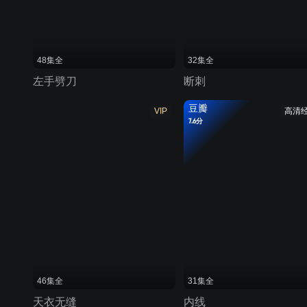
48集全
32集全
左手劈刀
断刺
豆瓣
VIP
高清
7.6分
46集全
31集全
天衣无缝
内线