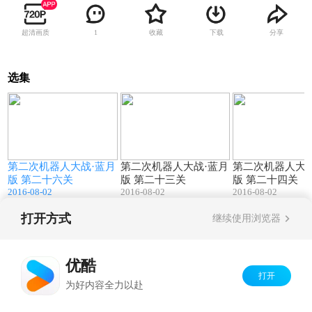
超清画质
收藏
下载
分享
1
选集
0
34:49
31:54
月
第二次机器人大战·蓝月
第二次机器人大战·蓝月
第二次机器人大战
版 第二十六关
版 第二十三关
版 第二十四关
2016-08-02
2016-08-02
2016-08-02
打开方式
继续使用浏览器
Copyright©
2026
优酷 youku.com
版权所有
京ICP备06050721号-1
优酷
打开
为好内容全力以赴