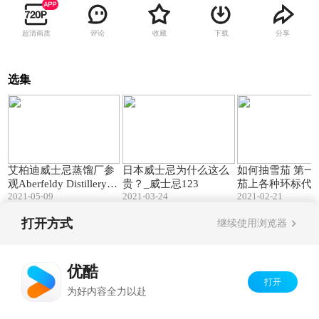
超清画质
评论
收藏
下载
分享
选集
20:31
15:25
艾柏迪威士忌蒸馏厂参
日本威士忌为什么这么
如何抽雪茄 第一
观Aberfeldy Distillery Vi
贵？_威士忌123
茄上各种环标代
2021-05-09
2021-03-24
2021-02-21
sit -威士忌123
义（古中雪茄采编
123）
打开方式
继续使用浏览器
Copyright©
2026
优酷 youku.com
版权所有
京ICP备06050721号-1
优酷
打开
为好内容全力以赴