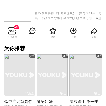
青春偶像喜剧《米粒儿也疯狂》共分为11集，每
集一个独立的故事和独立的人物关系，包含了普
展开
通人励志逆袭、新时代婆媳战争、蝴蝶效应、可
怕的女性生物、男男CP、职场无间道、两性夫妻
生活、科幻外星入侵、西游、美人鱼等经典影视
超清画质
收藏
下载
分享
2
故事人物乱入等等。 本剧集设置了高密度的
笑点和包袱，在轻松、搞笑、娱乐观众的同时也
为你推荐
加入了积极探讨人生的内涵段子。在多机一体，
潮流、审美瞬息万变的新媒体时代，努力为疲于
APP
APP
APP
生活、事业、爱情的你呈现一份饕餮盛宴。
20集全
5集全
15集全
命中注定就是你
翻身姐妹
魔法逗士 第一季