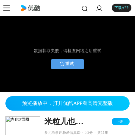
下载APP
数据获取失败，请检查网络之后重试
重试
预览播放中，打开优酷APP看高清完整版
米粒儿也疯狂
+追
.
.
多元故事诠释爱情真谛
5.2分
共11集