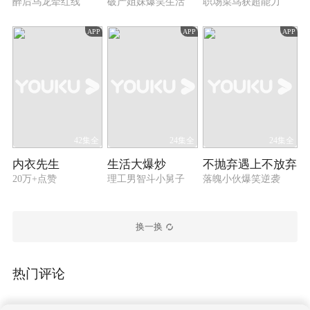
醉后乌龙牵红线
破产姐妹爆笑生活
职场菜鸟获超能力
APP
APP
APP
42集全
24集全
24集全
内衣先生
生活大爆炒
不抛弃遇上不放弃
20万+点赞
理工男智斗小舅子
落魄小伙爆笑逆袭
换一换
热门评论