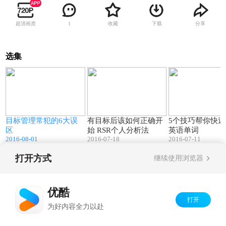
超清画质
收藏
下载
分享
1
选集
4
07:49
07:42
不
目标管理常犯的6大误
有目标后该如何正确开
5个技巧帮你快
区
始 RSR个人分析法
英语单词
2016-08-01
2016-07-18
2016-07-11
打开方式
继续使用浏览器
Copyright©
2026
优酷 youku.com
版权所有
京ICP备06050721号-1
优酷
打开
为好内容全力以赴