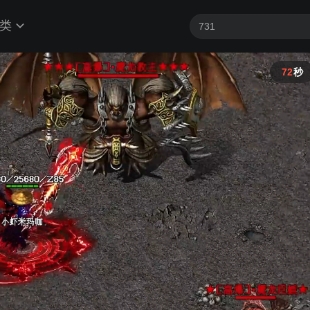
类
72
秒