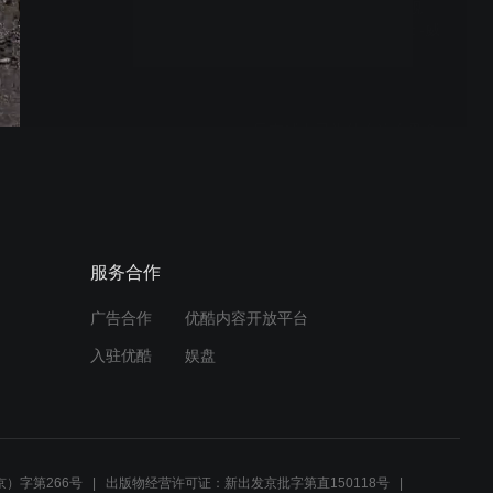
艾柏迪威士忌蒸馏厂参观
Aberfeldy Distillery Visit -威
士忌123
日本威士忌为什么这么贵？
_威士忌123
如何抽雪茄 第一彈：雪茄上
服务合作
各种环标代表的含义（古中
雪茄采编 雪茄123）
广告合作
优酷内容开放平台
入驻优酷
娱盘
骑行在古巴,体验正宗的古巴
雪茄（古中雪茄采编 雪茄
123）
）字第266号
出版物经营许可证：新出发京批字第直150118号