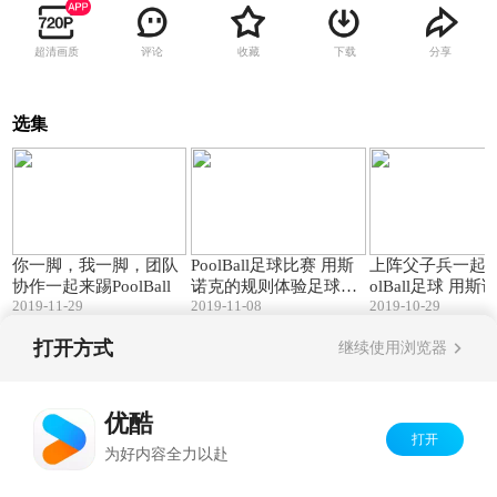
超清画质
评论
收藏
下载
分享
选集
00:21
00:12
你一脚，我一脚，团队
PoolBall足球比赛 用斯
上阵父子兵一起挑
协作一起来踢PoolBall
诺克的规则体验足球的
olBall足球 用斯
2019-11-29
2019-11-08
2019-10-29
魅力
规则体验足球的
打开方式
继续使用浏览器
Copyright©
2026
优酷 youku.com
版权所有
京ICP备06050721号-1
优酷
打开
为好内容全力以赴