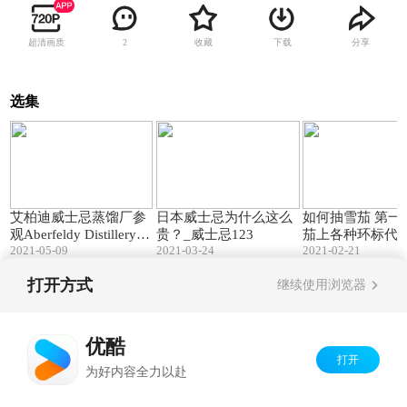
超清画质
收藏
下载
分享
2
选集
20:31
15:25
艾柏迪威士忌蒸馏厂参
日本威士忌为什么这么
如何抽雪茄 第一
观Aberfeldy Distillery Vi
贵？_威士忌123
茄上各种环标代
2021-05-09
2021-03-24
2021-02-21
sit -威士忌123
义（古中雪茄采编
123）
打开方式
继续使用浏览器
Copyright©
2026
优酷 youku.com
版权所有
京ICP备06050721号-1
优酷
打开
为好内容全力以赴