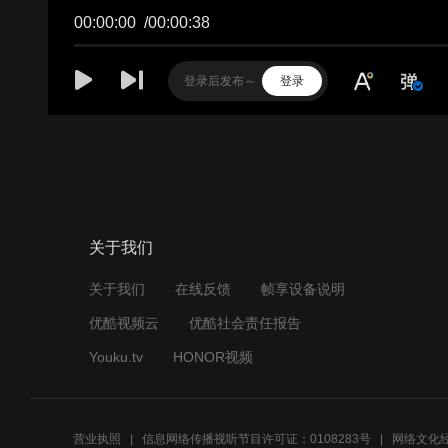
关于我们
关于我们
在线反馈
帧享设备说明
优酷视频云
优酷社会责任报告
Youku.tv
HONOR视频
营业执照
信息网络传播视听节目许可证：0108283号
网络文化经