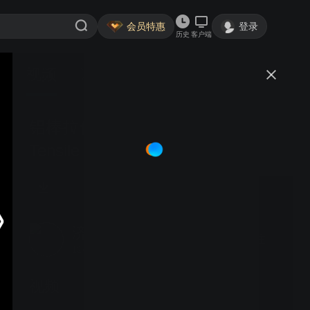
会员特惠
登录
历史
客户端
视频
讨论
铝棒拉伸试验Aluminium Bar
Tensile Test
济南恒瑞金试验机
关注
12粉丝
视频