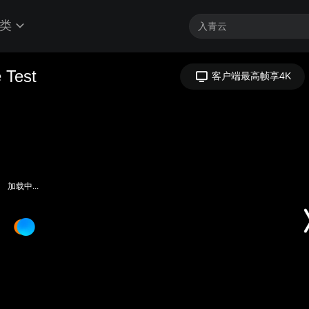
类
加载中...