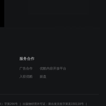
钢管脚手架扭转刚度试验
1000kN无振动伺服万能试
验机No Vibration Servo
Universal Tester .mp4
HWQ-60G钢管弯曲试验机
服务合作
Steel Pipes Bending
Testing Machine
广告合作
优酷内容开放平台
入驻优酷
娱盘
螺栓检测设备
）字第266号
出版物经营许可证：新出发京批字第直150118号