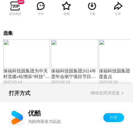
超清画质
评论
收藏
下载
分享
选集
01:59
03:18
保福科技园集团为中关
保福科技园集团2024年
保福科技园集团20
村党建e站增添“科技”力
度年会南宁项目节目舞
度盘点
2025-05-14
2025-02-24
2025-02-24
量
蹈
打开方式
继续使用浏览器
Copyright©
2026
优酷 youku.com
版权所有
京ICP备06050721号-1
优酷
打开
为好内容全力以赴