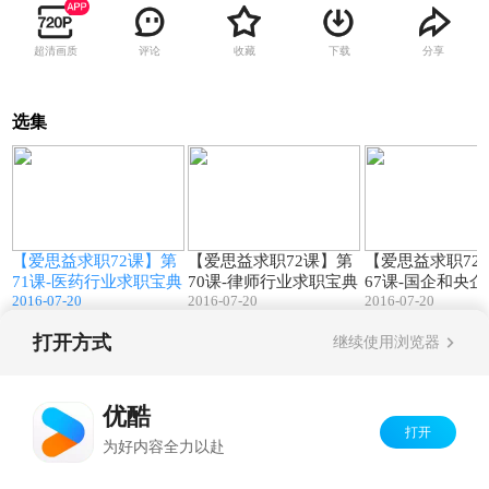
超清画质
评论
收藏
下载
分享
选集
3
74:46
67:56
第
【爱思益求职72课】第
【爱思益求职72课】第
【爱思益求职72
宝
71课-医药行业求职宝典
70课-律师行业求职宝典
67课-国企和央
2016-07-20
2016-07-20
2016-07-20
典
打开方式
继续使用浏览器
Copyright©
2026
优酷 youku.com
版权所有
京ICP备06050721号-1
优酷
打开
为好内容全力以赴