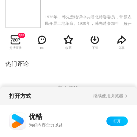
1926年，韩先楚结识中共湖北特委委员，带领农
民开展土地革命。1930年，韩先楚参加中共黄安
展开
游击大队，被选拔参加红军。韩先楚作为战斗骨
干，成为手枪班班长，后升为排长、营长，并加
入了中国共产党。1937年抗日战争爆发，韩先楚
超清画质
收藏
下载
分享
100
研究平原地区抗日作战新战法，在“反九路围
攻”的战役中，再创佳绩。日本宣告投降，党中央
发布进军东北的命令，韩先楚任三纵司令员，三
热门评论
下江南、四保临江，共歼灭国民党军4万余人，使
我军转入战略进攻。该剧重点讲述了韩先楚从
1926年参加革命开始，先后在土地革命、长征、
抗日战争、解放战争及抗美援朝中浴血奋战的英
暂无评论
雄故事。
打开方式
继续使用浏览器
Copyright©
2026
优酷 youku.com
版权所有
优酷
京ICP备06050721号-1
打开
为好内容全力以赴