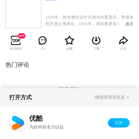
1926年，韩先楚结识中共湖北特委委员，带领农
民开展土地革命。1930年，韩先楚参加中共黄安
展开
游击大队，被选拔参加红军。韩先楚作为战斗骨
干，成为手枪班班长，后升为排长、营长，并加
入了中国共产党。1937年抗日战争爆发，韩先楚
超清画质
收藏
下载
分享
119
研究平原地区抗日作战新战法，在“反九路围
攻”的战役中，再创佳绩。日本宣告投降，党中央
发布进军东北的命令，韩先楚任三纵司令员，三
热门评论
下江南、四保临江，共歼灭国民党军4万余人，使
我军转入战略进攻。该剧重点讲述了韩先楚从
1926年参加革命开始，先后在土地革命、长征、
抗日战争、解放战争及抗美援朝中浴血奋战的英
暂无评论
雄故事。
打开方式
继续使用浏览器
Copyright©
2026
优酷 youku.com
版权所有
优酷
京ICP备06050721号-1
打开
为好内容全力以赴