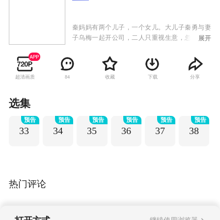
秦妈妈有两个儿子，一个女儿。大儿子秦勇与妻
子乌梅一起开公司，二人只重视生意，忽略了夫
展开
妻间彼此更需要尊重与勾通最终而分手。乌梅自
以为和秦勇复婚是迟早的事，毕竟还有女儿秦晓
月在中间不停地撮合。没想到多年后，秦勇却找
超清画质
收藏
下载
分享
84
到了真爱，爱上了年轻女孩王娇娇，并宣布准备
再婚，令所有人惊愕不已。乌梅回家找秦妈妈出
主意，婆婆和女儿秦晓月都站在乌梅这一边，反
选集
对秦勇再婚。秦妈妈和秦晓月劝说乌梅改变自
预告
预告
预告
预告
预告
预告
己，温柔一些不要总那么强势，乌梅也有心改
33
34
35
36
37
38
变，却因为个性原因，每次单独和秦勇在一起时
就控制不住自己的情绪。乌梅重新审视后发现，
两人已回不到从前，秦勇最终和年轻女孩儿王娇
娇结婚，乌梅放弃并祝他们幸福。
热门评论