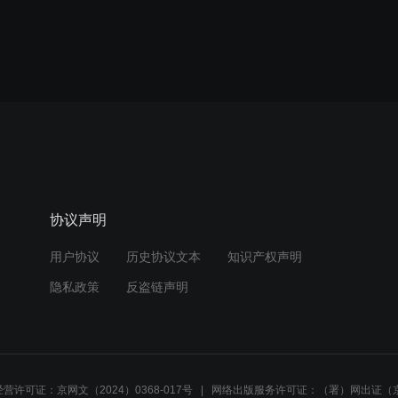
协议声明
用户协议
历史协议文本
知识产权声明
隐私政策
反盗链声明
营许可证：京网文（2024）0368-017号
网络出版服务许可证：（署）网出证（京