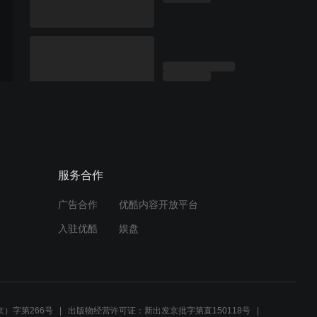
服务合作
广告合作
优酷内容开放平台
入驻优酷
娱盘
）字第266号
出版物经营许可证：新出发京批字第直150118号