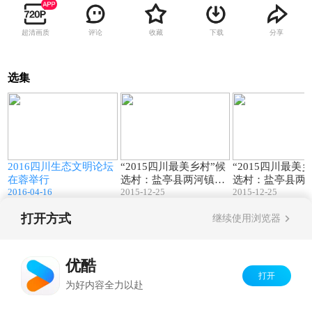
超清画质
评论
收藏
下载
分享
选集
8
00:20
15:43
炉
2016四川生态文明论坛
“2015四川最美乡村”候
“2015四川最美
在蓉举行
选村：盐亭县两河镇鳌
选村：盐亭县两
2016-04-16
2015-12-25
2015-12-25
鱼村
团村
打开方式
继续使用浏览器
Copyright©
2026
优酷 youku.com
版权所有
京ICP备06050721号-1
优酷
打开
为好内容全力以赴