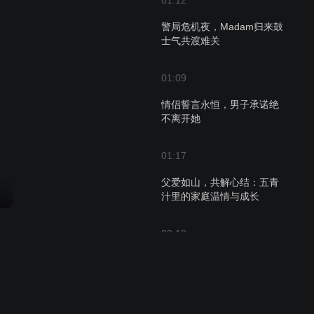
01:12
警局危机夜，Madam归来鼓
士气共渡难关
01:09
情侣誓言永恒，男子承诺绝
不离开她
01:17
父爱如山，共解心结：五青
汁里的家庭温情与成长
02:19
茂伯被围攻，三婆的屋子遭
殃！
00:52