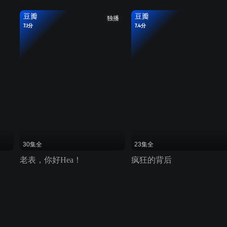
豆瓣
豆瓣
独播
7.1分
7.4分
30集全
23集全
老表，你好Hea！
疯狂的背后