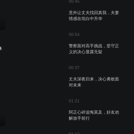
00:45
意外让丈夫找回真我，夫妻
情感在坦白中升华
00:54
警察面对高手挑战，坚守正
播
义的决心显露无疑
00:37
丈夫深夜归来，决心勇敢面
对未来
01:21
阿正心碎追悔莫及，好友劝
解放手前行