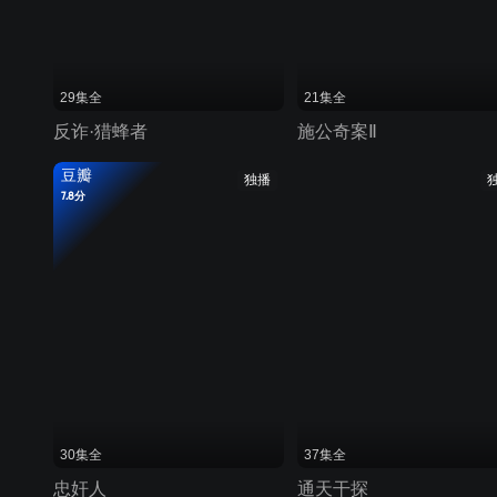
29集全
21集全
反诈·猎蜂者
施公奇案Ⅱ
豆瓣
独播
7.8分
30集全
37集全
忠奸人
通天干探