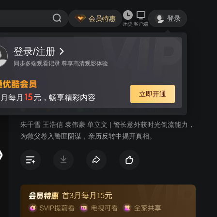
会员特惠
登录
历史
客户端
登录/注册
视频
讨论
276
同步多端观看记录 尊享高清观影体验
EU超时任务
粤语
简介
立即开通
15
月每月
元，畅享精彩内容
487
8.7分
8.4分
港剧场
警匪动作
朱千雪 王浩信 袁伟豪 单立文 | 警长意外获时光倒流能力，
为救父卷入警匪阴谋，亲历反转中揭开真相。
首3月每月15元