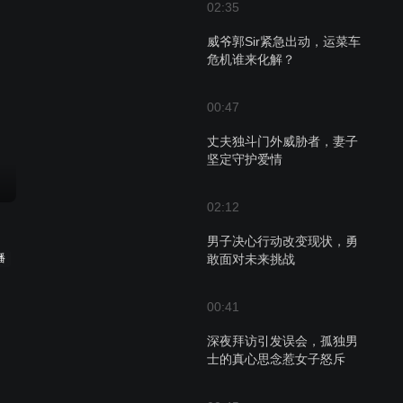
02:35
威爷郭Sir紧急出动，运菜车
危机谁来化解？
00:47
丈夫独斗门外威胁者，妻子
坚定守护爱情
02:12
男子决心行动改变现状，勇
敢面对未来挑战
播
00:41
深夜拜访引发误会，孤独男
士的真心思念惹女子怒斥