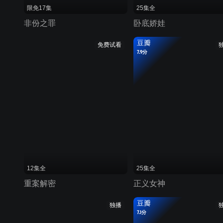
限免17集
25集全
非份之罪
卧底娇娃
豆瓣
免费试看
7.9分
12集全
25集全
重案解密
正义女神
豆瓣
独播
7.1分