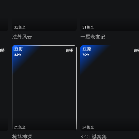
32集全
31集全
法外风云
一屋老友记
豆瓣
豆瓣
独播
独播
独
8.7分
7.0分
25集全
24集全
栋笃神探
S.C.I.谜案集