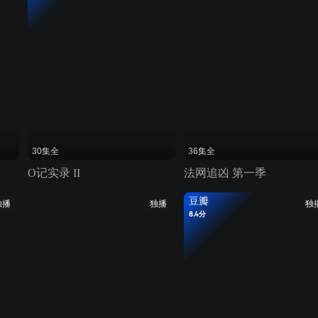
30集全
36集全
O记实录 II
法网追凶 第一季
豆瓣
独播
独播
独
8.4分