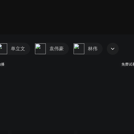
单立文
袁伟豪
林伟
独播
免费试