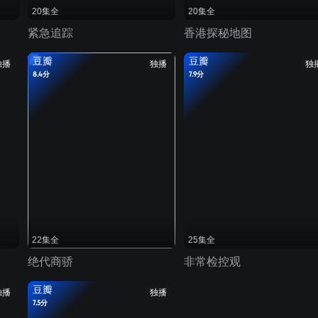
20集全
20集全
紧急追踪
香港探秘地图
豆瓣
豆瓣
独播
独播
独
8.4分
7.9分
22集全
25集全
绝代商骄
非常检控观
豆瓣
独播
独播
7.5分