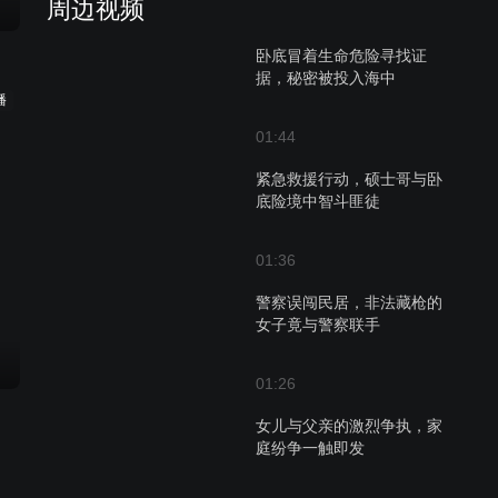
周边视频
卧底冒着生命危险寻找证
据，秘密被投入海中
播
01:44
紧急救援行动，硕士哥与卧
底险境中智斗匪徒
01:36
警察误闯民居，非法藏枪的
女子竟与警察联手
01:26
女儿与父亲的激烈争执，家
庭纷争一触即发