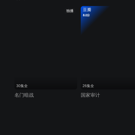
豆瓣
独播
8.0分
30集全
26集全
名门暗战
国家审计