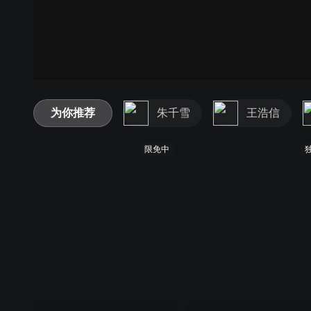
为你推荐
朱千雪
王浩信
限免中