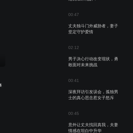
00:47
丈夫独斗门外威胁者，妻子
坚定守护爱情
02:12
男子决心行动改变现状，勇
敢面对未来挑战
00:41
播
深夜拜访引发误会，孤独男
士的真心思念惹女子怒斥
00:45
意外让丈夫找回真我，夫妻
情感在坦白中升华