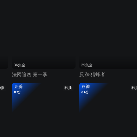
36集全
29集全
法网追凶 第一季
反诈·猎蜂者
豆瓣
豆瓣
独播
独播
独
8.7分
8.4分