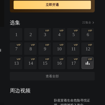
立即开通
选集
22集全
VIP
VIP
VIP
VIP
1
2
3
4
5
6
VIP
VIP
VIP
VIP
VIP
VIP
7
8
9
10
11
12
看
VIP
VIP
VIP
VIP
VIP
VIP
13
14
15
16
17
查看全部
周边视频
卧底冒着生命危险寻找证