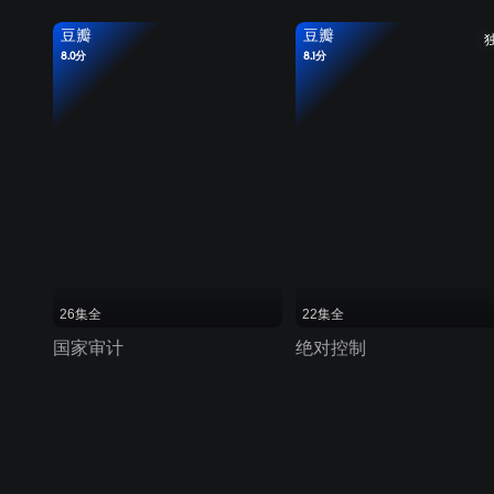
豆瓣
豆瓣
8.0分
8.1分
26集全
22集全
国家审计
绝对控制