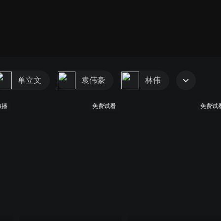
单立文
袁伟豪
林伟
独播
免费试看
免费试