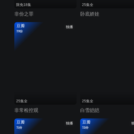
限免18集
25集全
非份之罪
卧底娇娃
豆瓣
独播
7.9分
25集全
25集全
非常检控观
白雪皑皑
豆瓣
豆瓣
独播
7.1分
7.5分