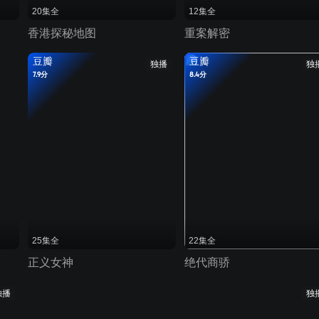
20集全
12集全
香港探秘地图
重案解密
豆瓣
豆瓣
独播
独
7.9分
8.4分
25集全
22集全
正义女神
绝代商骄
独播
独