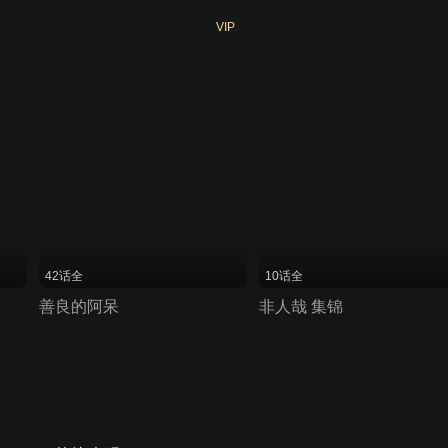
VIP
42话全
10话全
善良的阿呆
非人哉 集锦