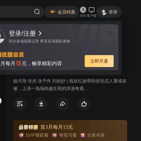
会员特惠
登录
历史
客户端
登录/注册
视频
讨论
906
同步多端观看记录 尊享高清观影体验
狐妖小红娘
简介
立即开通
15
月每月
元，畅享精彩内容
2014
恋爱
搞笑
古风
杨天翔 张杰 张予佟 刘校妤 | 狐妖红娘帮助前世恋人重续前
缘，上演一场场跨越生死的浪漫奇遇。
首3月每月15元