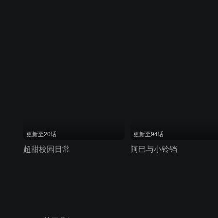
更新至20话
更新至94话
超甜校园日常
阿巳与小铃铛