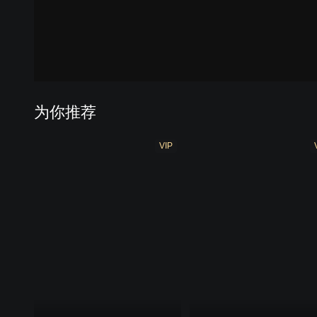
南国篇
为你推荐
VIP