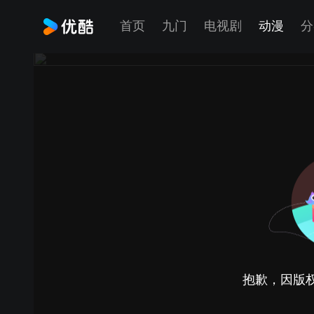
首页
九门
电视剧
动漫
分
抱歉，因版