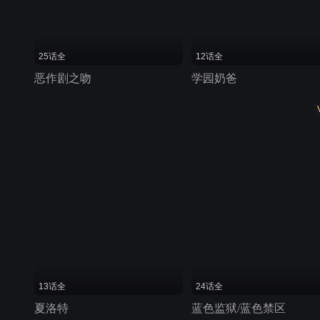
25话全
12话全
恶作剧之吻
学园奶爸
13话全
24话全
夏洛特
蓝色监狱/蓝色禁区