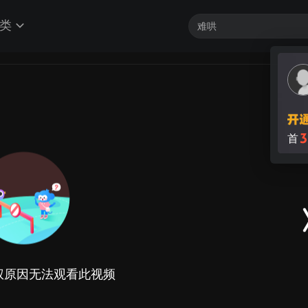
类
3
首
权原因无法观看此视频