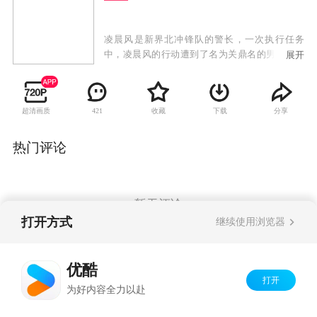
凌晨风是新界北冲锋队的警长，一次执行任务
中，凌晨风的行动遭到了名为关鼎名的男子的阻
展开
挠，最终爆发了一场恶战。凌晨风的父亲凌海不
幸意外丧生，这让凌晨风十分自责，然而，让她
没有想到的是，自己竟然拥有了能够使时光倒流
超清画质
收藏
下载
分享
421
的能力，她斗志昂扬回到了事发三日之前，希望
能够挽救父亲的性命。 然而，事情却并没有凌晨
风所想象的那么简单，回到过去的她，其一举一
热门评论
动都会牵连到未来的走向。最终，凌晨风顺利救
下了父亲，却意外发现了一个警匪勾结的惊天阴
谋。正义感满满的凌晨风毅然再度回到过去，却
因此发现了冤家对头关鼎名不为人知的善良一
暂无评论
面。
打开方式
继续使用浏览器
Copyright©
2026
优酷 youku.com
版权所有
优酷
京ICP备06050721号-1
打开
为好内容全力以赴