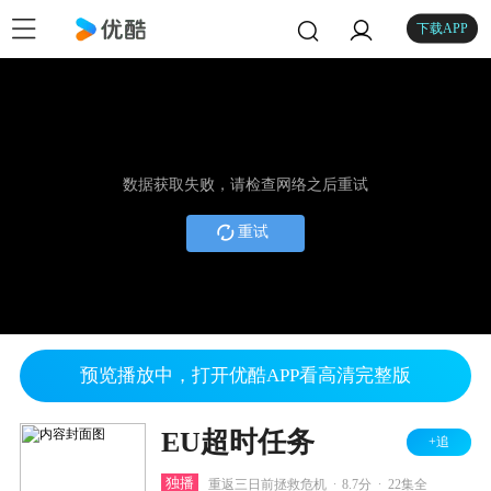
下载APP
数据获取失败，请检查网络之后重试
重试
预览播放中，打开优酷APP看高清完整版
EU超时任务
+追
.
.
独播
重返三日前拯救危机
8.7分
22集全