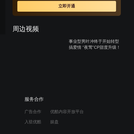
立即开通
周边视频
事业型男叶冲终于开始转型
搞爱情 “夜莺”CP甜度升级！
02:08
东北话解说：靳香因蓝豹出
卖被抓走，叶冲照顾受伤的
何樱
01:43
服务合作
《少帅》片头曲
广告合作
优酷内容开放平台
入驻优酷
娱盘
01:34