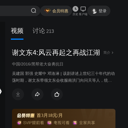
会员特惠
登录
历史
客户端
视频
讨论
213
谢文东4:风云再起之再战江湖
简介
中国/2016/黑帮老大奋勇抗日
吴建国 郭强 史耀中 邓洛淋 | 该剧讲述上世纪三十年代的动
荡时期，谢文东带领文东会收服南洪门向问天等人，统一
黑道。谢文东从大局出发，以民族利益为重，加入中国共
产党，追随组织奋勇抗日的传奇故事。
首3月18元/月