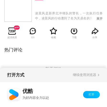
凌晨风是新界北冲锋队的警长，一次执行任务
中，凌晨风的行动遭到了名为关鼎名的男子的阻
展开
挠，最终爆发了一场恶战。凌晨风的父亲凌海不
幸意外丧生，这让凌晨风十分自责，然而，让她
没有想到的是，自己竟然拥有了能够使时光倒流
超清画质
收藏
下载
分享
521
的能力，她斗志昂扬回到了事发三日之前，希望
能够挽救父亲的性命。 然而，事情却并没有凌晨
风所想象的那么简单，回到过去的她，其一举一
热门评论
动都会牵连到未来的走向。最终，凌晨风顺利救
下了父亲，却意外发现了一个警匪勾结的惊天阴
谋。正义感满满的凌晨风毅然再度回到过去，却
因此发现了冤家对头关鼎名不为人知的善良一
暂无评论
面。
打开方式
继续使用浏览器
Copyright©
2026
优酷 youku.com
版权所有
优酷
京ICP备06050721号-1
打开
为好内容全力以赴