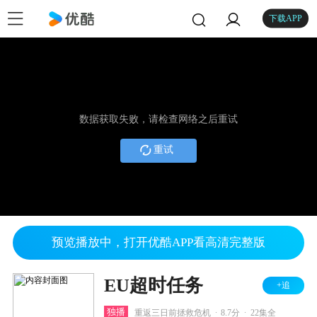
下载APP
数据获取失败，请检查网络之后重试
重试
预览播放中，打开优酷APP看高清完整版
EU超时任务
+追
.
.
独播
重返三日前拯救危机
8.7分
22集全