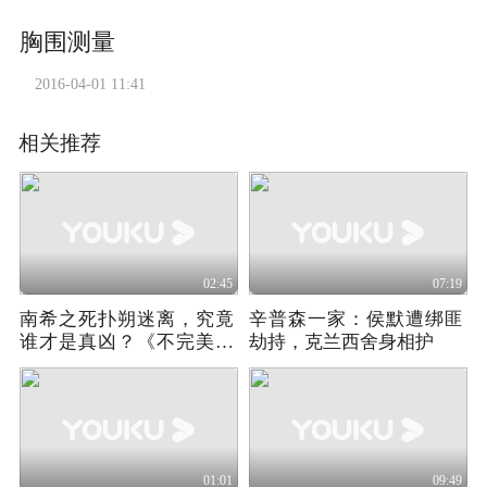
胸围测量
2016-04-01 11:41
相关推荐
02:45
07:19
南希之死扑朔迷离，究竟
辛普森一家：侯默遭绑匪
谁才是真凶？《不完美的
劫持，克兰西舍身相护
女人》02
01:01
09:49