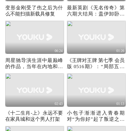
变形金刚受了伤之后为什
最新英剧《无名传奇》第
么不能扫描新载具修复
六期大结局：盖伊卸卧底
身份，宿敌全落网
06:24
01:26
周星驰导演生涯中最巅峰
《王牌对王牌 第七季 会员
的作品，当年在内地和香
版 0516期》：“局部五官
港都拿下票房冠军
挑战”，宋亚轩一击即中
02:43
01:13
《十二生肖-上》永远不要
小包子渐渐进入青春期
在家具城和这个男人打架
对“为你好”起了叛逆之心
《包宝宝》