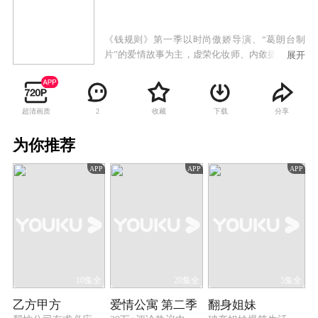
《钱规则》第一季以时尚傲娇导演、“葛朗台制
片”的爱情故事为主，虚荣化妆师、内敛摄像师的
展开
曲折暗恋为辅，每集加入新鲜的人物和元素，着
重增强故事的娱乐性和可看性。人物的身份设定
围绕影视圈中的导演、制片、编剧、摄像和服化
超清画质
收藏
下载
分享
2
展开，深入浅出的揭秘影视圈的生存法则，满足
观众对于这一行业的猎奇心。
为你推荐
APP
APP
APP
10集全
20集全
5集全
乙方甲方
爱情公寓 第二季
翻身姐妹