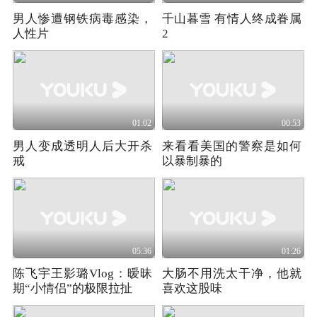
男人惨遭钢铁病毒感染，
千山暮雪 有情人终成眷属
人性片
2
01:02
00:53
男人变成透明人后大开杀
来看看美国的警察是如何
戒
以暴制暴的
05:36
01:26
陈飞宇王影璐Vlog：暧昧
大肠不用洗太干净，他就
期“小情侣”的极限拉扯
喜欢这股味