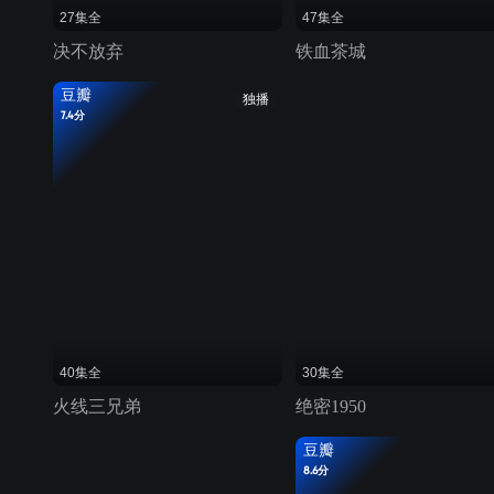
27集全
47集全
决不放弃
铁血茶城
豆瓣
独播
7.4分
40集全
30集全
火线三兄弟
绝密1950
豆瓣
8.6分