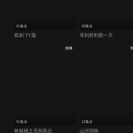
41集全
30集全
双刺 TV版
等到胜利那一天
独播
41集全
12集全
铁核桃之无间风云
山河回响