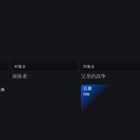
40集全
30集全
操纵者
父亲的战争
豆瓣
经典
7.5分