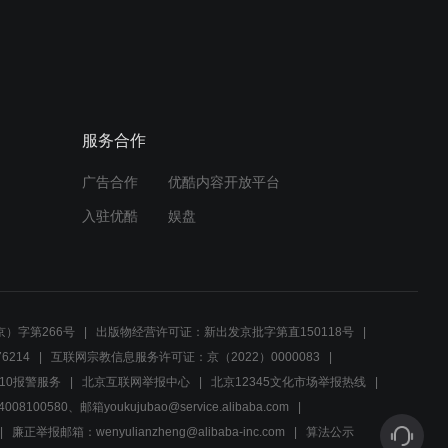
00:36
生离死别的重逢，队长带领
队伍继续前行
服务合作
01:15
广告合作
优酷内容开放平台
青韭姐痛失李医生，铁大当
家内疚不已
入驻优酷
娱盘
01:18
反抗日本军的女子，选择活
还是死？
）字第266号
出版物经营许可证：新出发京批字第直150118号
6214
互联网宗教信息服务许可证：京（2022）0000083
01:37
10报警服务
北京互联网举报中心
北京12345文化市场举报热线
00580、邮箱youkujubao@service.alibaba.com
台上的女人不是李医生，众
人混乱寻找武队长
廉正举报邮箱：wenyulianzheng@alibaba-inc.com
算法公示