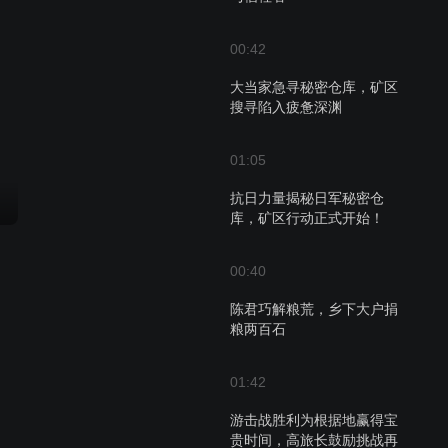
00:42
大当家急寻秘密仓库，矿区
搜寻陷入疲惫深渊
01:05
抗日力量揭秘日军秘密仓
库，矿区行动正式开始！
00:40
陈君巧解粮荒，乡下大户捐
粮两百石
01:42
游击战胜利为根据地赢得宝
贵时间，高旅长鼓励挑战再