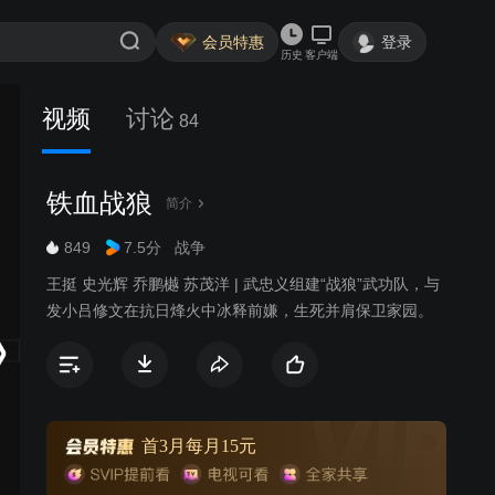
会员特惠
登录
历史
客户端
视频
讨论
84
铁血战狼
简介
849
7.5分
战争
王挺 史光辉 乔鹏樾 苏茂洋 | 武忠义组建“战狼”武功队，与
发小吕修文在抗日烽火中冰释前嫌，生死并肩保卫家园。
首3月每月15元