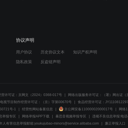
协议声明
用户协议
历史协议文本
知识产权声明
隐私政策
反盗链声明
营许可证：京网文（2024）0368-017号
网络出版服务许可证：（署）网出证（京
电视节目制作经营许可证：（京）字第00670号
食品经营许可证：JY1110812297
50721号-1
经营性网站备案信息
京公网安备11000002000017号
网络1
息举报专区
网络举报APP下载
暴恐音视频举报专区
违规不良信息举报:电话40081
人有害信息举报邮箱:youkujubao-minors@service.alibaba.com
廉正举报入口