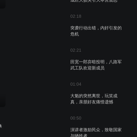
成巨大损失引大本营震怒
02:18
突袭行动出错，内奸引发的
危机
02:21
田宽一郎弃暗投明，八路军
武工队欢迎新成员
01:04
大魁的突然离世，玩笑成
真，亲朋好友痛惜遗憾
00:50
典
演讲者激励民众，致敬国家
与牺牲者