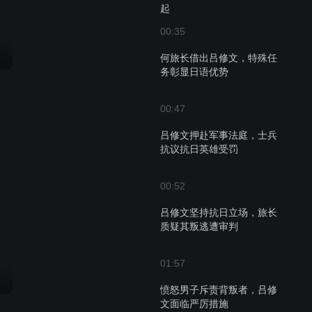
起
00:35
何旅长借出吕修文，特殊任
务彰显日语优势
00:47
吕修文押赴军事法庭，士兵
抗议抗日英雄受罚
00:52
吕修文坚持抗日立场，旅长
质疑其叛逃遭审判
01:57
愤怒男子斥责背叛者，吕修
文面临严厉措施