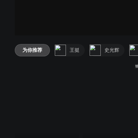
为你推荐
王挺
史光辉