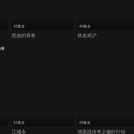
32集全
40集全
怒放的青春
铁血淞沪
独播
31集全
28集全
江城令
地雷战传奇之锄奸行动