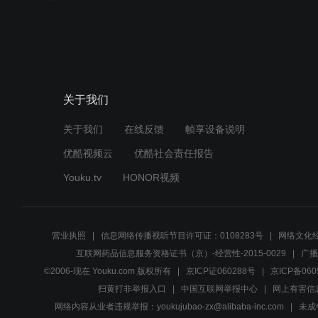
关于我们
关于我们
在线反馈
帧享设备说明
优酷视频云
优酷社会责任报告
Youku.tv
HONOR视频
营业执照
信息网络传播视听节目许可证：0108283号
网络文化经
互联网药品信息服务资格证书（京）-经营性-2015-0029
广播
©2006-现在 Youku.com 版权所有
京ICP证060288号
京ICP备060
扫黄打非举报入口
中国互联网举报中心
网上有害信
网络内容从业者违规举报：youkujubao-zx@alibaba-inc.com
未成年