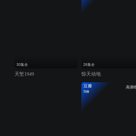
30集全
26集全
天堑1949
惊天动地
豆瓣
高清
7.1分