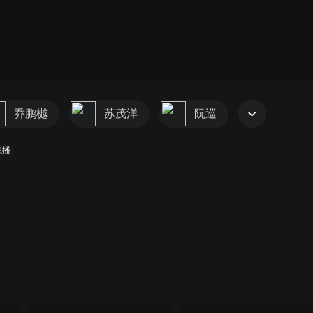
乔鹏樾
苏茂洋
阮巡
独播