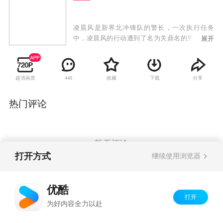
凌晨风是新界北冲锋队的警长，一次执行任务
中，凌晨风的行动遭到了名为关鼎名的男子的阻
展开
挠，最终爆发了一场恶战。凌晨风的父亲凌海不
幸意外丧生，这让凌晨风十分自责，然而，让她
没有想到的是，自己竟然拥有了能够使时光倒流
超清画质
收藏
下载
分享
448
的能力，她斗志昂扬回到了事发三日之前，希望
能够挽救父亲的性命。 然而，事情却并没有凌晨
风所想象的那么简单，回到过去的她，其一举一
热门评论
动都会牵连到未来的走向。最终，凌晨风顺利救
下了父亲，却意外发现了一个警匪勾结的惊天阴
谋。正义感满满的凌晨风毅然再度回到过去，却
因此发现了冤家对头关鼎名不为人知的善良一
暂无评论
面。
打开方式
继续使用浏览器
Copyright©
2026
优酷 youku.com
版权所有
优酷
京ICP备06050721号-1
打开
为好内容全力以赴