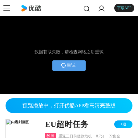
下载APP
数据获取失败，请检查网络之后重试
重试
预览播放中，打开优酷APP看高清完整版
EU超时任务
+追
.
.
独播
重返三日前拯救危机
8.7分
22集全