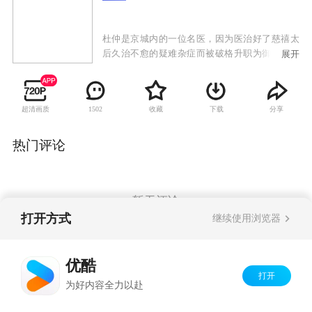
杜仲是京城内的一位名医，因为医治好了慈禧太
后久治不愈的疑难杂症而被破格升职为御医，迁
展开
入了紫禁城之内。成为御医之后，杜仲凭借着他
聪慧的才智和高超的医术闻名于红墙之内，深得
皇上和太后的信任。然而，杜仲却在被囚禁的光
超清画质
收藏
下载
分享
1502
绪身上看到了夺目的帝王之气，并因此而卷入了
残酷的政治斗争之中。杜仲家中有一妻洪百合，
因其不能生育，又纳了伏苓为妾，谁知伏苓侠肝
热门评论
义胆，竟在洞房花烛之夜和情郎私奔，杜仲得知
后写下休书成全了这对有情人。数年后，被情人
抛弃的伏苓和杜仲重逢并成为了好友，两人天衣
无缝的合作更是屡破奇案，久而久之便相互暗生
暂无评论
情愫。
打开方式
继续使用浏览器
Copyright©
2026
优酷 youku.com
版权所有
优酷
京ICP备06050721号-1
打开
为好内容全力以赴