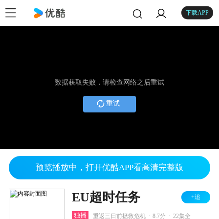
下载APP
数据获取失败，请检查网络之后重试
重试
预览播放中，打开优酷APP看高清完整版
EU超时任务
+追
.
.
独播
重返三日前拯救危机
8.7分
22集全