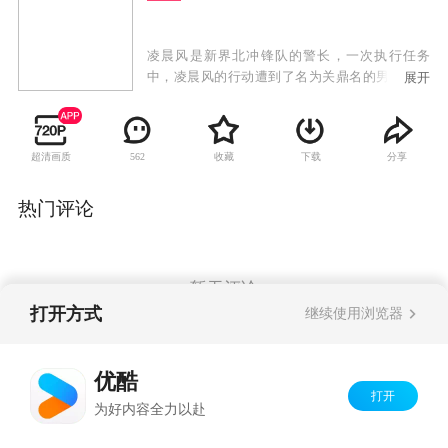
凌晨风是新界北冲锋队的警长，一次执行任务
中，凌晨风的行动遭到了名为关鼎名的男子的阻
展开
挠，最终爆发了一场恶战。凌晨风的父亲凌海不
幸意外丧生，这让凌晨风十分自责，然而，让她
没有想到的是，自己竟然拥有了能够使时光倒流
超清画质
收藏
下载
分享
562
的能力，她斗志昂扬回到了事发三日之前，希望
能够挽救父亲的性命。 然而，事情却并没有凌晨
风所想象的那么简单，回到过去的她，其一举一
热门评论
动都会牵连到未来的走向。最终，凌晨风顺利救
下了父亲，却意外发现了一个警匪勾结的惊天阴
谋。正义感满满的凌晨风毅然再度回到过去，却
因此发现了冤家对头关鼎名不为人知的善良一
暂无评论
面。
打开方式
继续使用浏览器
Copyright©
2026
优酷 youku.com
版权所有
优酷
京ICP备06050721号-1
打开
为好内容全力以赴