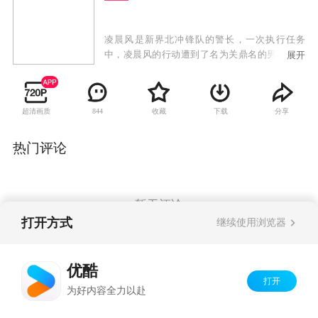
凌晨风是新界北冲锋队的警长，一次执行任务
中，凌晨风的行动遭到了名为关鼎名的男子的阻
展开
挠，最终爆发了一场恶战。凌晨风的父亲凌海不
幸意外丧生，这让凌晨风十分自责，然而，让她
没有想到的是，自己竟然拥有了能够使时光倒流
超清画质
收藏
下载
分享
844
的能力，她斗志昂扬回到了事发三日之前，希望
能够挽救父亲的性命。 然而，事情却并没有凌晨
风所想象的那么简单，回到过去的她，其一举一
热门评论
动都会牵连到未来的走向。最终，凌晨风顺利救
下了父亲，却意外发现了一个警匪勾结的惊天阴
谋。正义感满满的凌晨风毅然再度回到过去，却
因此发现了冤家对头关鼎名不为人知的善良一
暂无评论
面。
打开方式
继续使用浏览器
Copyright©
2026
优酷 youku.com
版权所有
优酷
京ICP备06050721号-1
打开
为好内容全力以赴