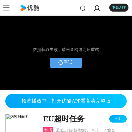
下载APP
数据获取失败，请检查网络之后重试
重试
预览播放中，打开优酷APP看高清完整版
EU超时任务
+追
.
.
独播
重返三日前拯救危机
8.7分
22集全