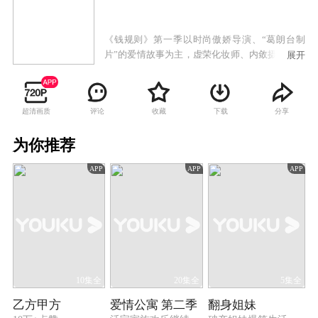
《钱规则》第一季以时尚傲娇导演、“葛朗台制
片”的爱情故事为主，虚荣化妆师、内敛摄像师的
展开
曲折暗恋为辅，每集加入新鲜的人物和元素，着
重增强故事的娱乐性和可看性。人物的身份设定
围绕影视圈中的导演、制片、编剧、摄像和服化
超清画质
评论
收藏
下载
分享
展开，深入浅出的揭秘影视圈的生存法则，满足
观众对于这一行业的猎奇心。
为你推荐
APP
APP
APP
10集全
20集全
5集全
乙方甲方
爱情公寓 第二季
翻身姐妹