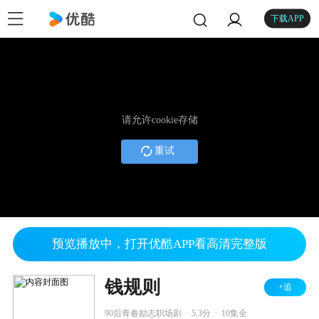
下载APP
请允许cookie存储
重试
预览播放中，打开优酷APP看高清完整版
钱规则
+追
.
.
90后青春励志职场剧
5.3分
10集全