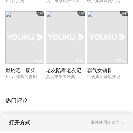
10万+点赞
活宝家族欢乐继续
破产姐妹爆笑生活
APP
APP
APP
30集全
2集全
13集全
燃烧吧！废柴
老友陪看老友记
霸气女销售
10万+弹幕的喜剧
真朋友陪看经典
社会姐职场蜕变记
热门评论
打开方式
继续使用浏览器
暂无评论