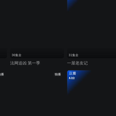
36集全
31集全
法网追凶 第一季
一屋老友记
豆瓣
独播
独播
8.3分