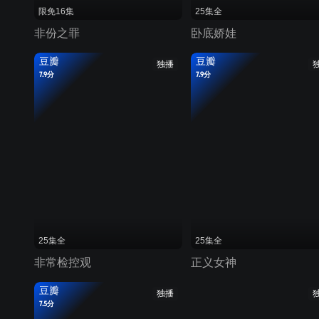
限免16集
25集全
非份之罪
卧底娇娃
豆瓣
豆瓣
独播
7.9分
7.9分
25集全
25集全
非常检控观
正义女神
豆瓣
独播
7.5分