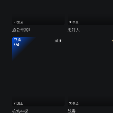
21集全
30集全
施公奇案Ⅱ
忠奸人
豆瓣
独播
8.7分
25集全
30集全
栋笃神探
战毒