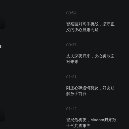
00:54
警察面对高手挑战，坚守正
义的决心显露无疑
00:37
播
丈夫深夜归来，决心勇敢面
对未来
01:21
阿正心碎追悔莫及，好友劝
解放手前行
01:12
警局危机夜，Madam归来鼓
士气共渡难关