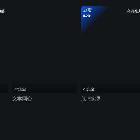
豆瓣
独播
高清经
8.2分
36集全
21集全
义本同心
危情实录