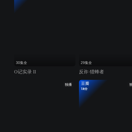
30集全
29集全
O记实录 II
反诈·猎蜂者
豆瓣
独播
7.8分