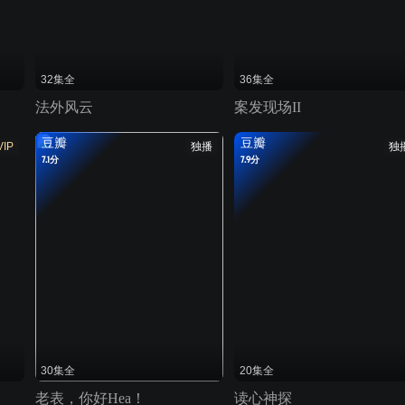
32集全
36集全
法外风云
案发现场II
豆瓣
豆瓣
VIP
独播
独
7.1分
7.9分
30集全
20集全
老表，你好Hea！
读心神探