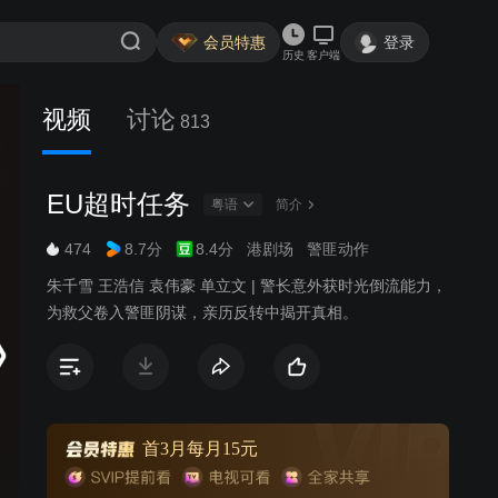
会员特惠
登录
历史
客户端
视频
讨论
813
EU超时任务
粤语
简介
474
8.7分
8.4分
港剧场
警匪动作
朱千雪 王浩信 袁伟豪 单立文 | 警长意外获时光倒流能力，
为救父卷入警匪阴谋，亲历反转中揭开真相。
首3月每月15元