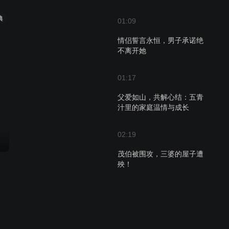
典
01:09
情侣誓言永恒，男子承诺绝
不离开她
01:17
父爱如山，共解心结：五青
汁里的家庭温情与成长
02:19
茂伯被围攻，三婆的屋子遭
殃！
00:52
风水大师保平安，夫妇秘密
安装闭路电视