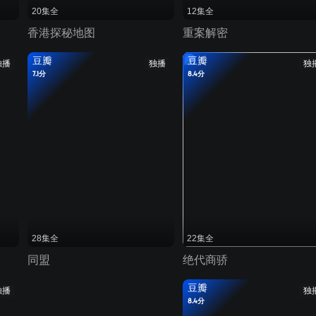
20集全
12集全
香港探秘地图
重案解密
豆瓣
豆瓣
独播
独播
独
7.1分
8.4分
28集全
22集全
同盟
绝代商骄
豆瓣
独播
独
8.4分