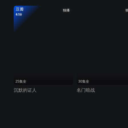
豆瓣
独播
8.7分
25集全
30集全
沉默的证人
名门暗战