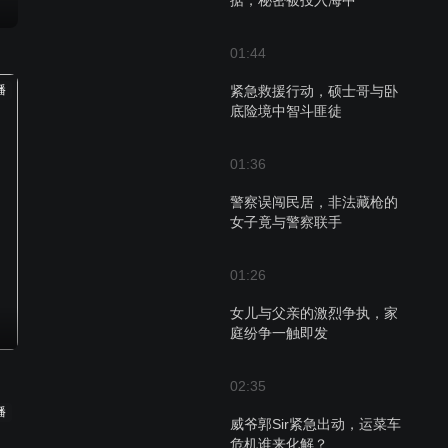
据，秘密被投入海中
01:44
播
紧急救援行动，硕士哥与卧
底险境中智斗匪徒
01:36
警察误闯民居，非法藏枪的
女子竟与警察联手
01:26
女儿与父亲的激烈争执，家
庭纷争一触即发
02:35
播
威爷郭Sir紧急出动，运菜车
危机谁来化解？