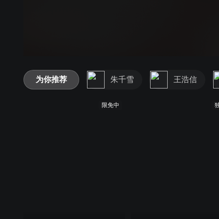
为你推荐
朱千雪
王浩信
限免中